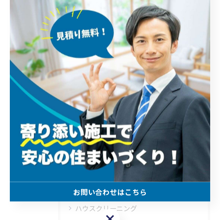
住宅設備
人工芝
アクセントクロス
中古マンション
リペア補修
リフォーム見積
リフォーム会社
リフォームプラン
リノベーション
ユニットバス
フロアタイル
バリアフリー
お問い合わせはこちら
ハウスクリーニング
お問い合わせはこちら