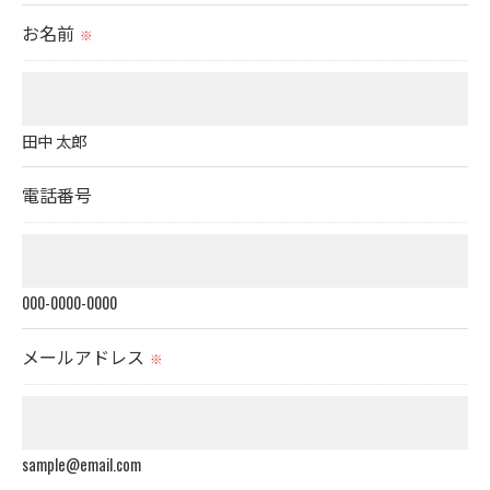
られた場合を除き、
お名前
※
取得した個人情報を第三者に提供することはいたし
ません。
田中 太郎
＜個人情報の委託について＞
当社では、利用目的の達成に必要な範囲において、
電話番号
個人情報を外部に委託する場合があります。
これらの委託先に対しては個人情報保護契約等の措
置をとり、適切な監督を行います。
000-0000-0000
＜個人情報の安全管理＞
メールアドレス
※
当社では、個人情報の漏洩等がなされないよう、適
切に安全管理対策を実施します。
sample@email.com
＜個人情報を与えなかった場合に生じる結果＞