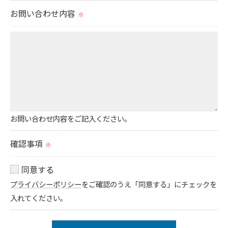
必要な情報を頂けない場合は、それに対応した当社
お問い合わせ内容
※
のサービスをご提供できない場合がございますので
予めご了承ください。
＜個人情報の開示･訂正・削除･利用停止の手続につ
いて＞
当社では、お客様の個人情報の開示･訂正･削除・利
用停止の手続を定めさせて頂いております。
お問い合わせ内容をご記入ください。
ご本人である事を確認のうえ、対応させて頂きま
確認事項
※
す。
個人情報の開示･訂正･削除・利用停止の具体的手続
同意する
きにつきましては、お電話でお問合せ下さい。
プライバシーポリシー
をご確認のうえ「同意する」にチェックを
入れてください。