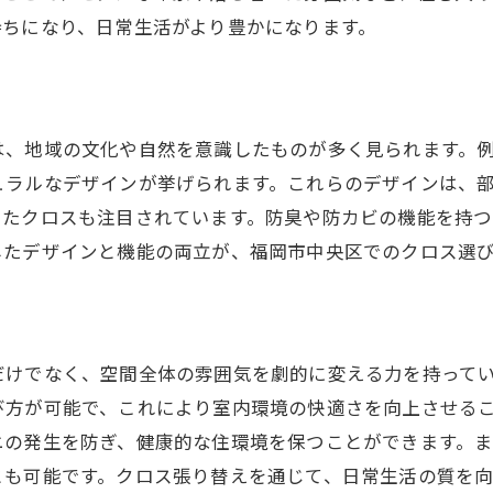
快適な生活空間への第一歩
持ちになり、日常生活がより豊かになります。
クロス張り替えで健康的な室内環境
福岡市中央区での壁紙選びのポイント
地域に合った壁紙の選び方
は、地域の文化や自然を意識したものが多く見られます。
福岡市中央区で人気の壁紙スタイル
ュラルなデザインが挙げられます。これらのデザインは、
壁紙選びで部屋の雰囲気を変える
したクロスも注目されています。防臭や防カビの機能を持
クロス選びの色と模様のポイント
したデザインと機能の両立が、福岡市中央区でのクロス選
中央区での壁紙トレンドとは
お問い合わせはこちら
お問い合わせはこちら
選び方で変わる部屋の印象
クロス張り替えの驚くべき効果とは
だけでなく、空間全体の雰囲気を劇的に変える力を持って
張り替えがもたらす心理的効果
び方が可能で、これにより室内環境の快適さを向上させる
クロスで部屋を広く見せる技
ニの発生を防ぎ、健康的な住環境を保つことができます。
生活を豊かにするクロスの効果
とも可能です。クロス張り替えを通じて、日常生活の質を