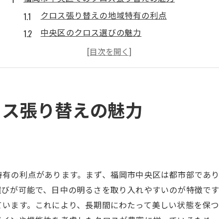
クロス張り替えの地域特有の利点
中央区のクロス選びの魅力
張り替えで得られる新たな空間
福岡市中央区での人気のデザイン
クロス張り替えがもたらす変化
地域に適したクロスの選び方
ロス張り替えの魅力
クロス張り替えで部屋の印象を一新
新しいクロスの選び方ポイント
印象が変わるクロスの効果とは
色と素材で部屋を一新する方法
特有の利点があります。まず、福岡市中央区は都市部であ
クロス張り替えによる空間の変化
選びが可能で、日中の明るさを取り入れやすいのが特徴で
クロス選びで部屋を明るくする
ています。これにより、長期間にわたって美しい状態を保