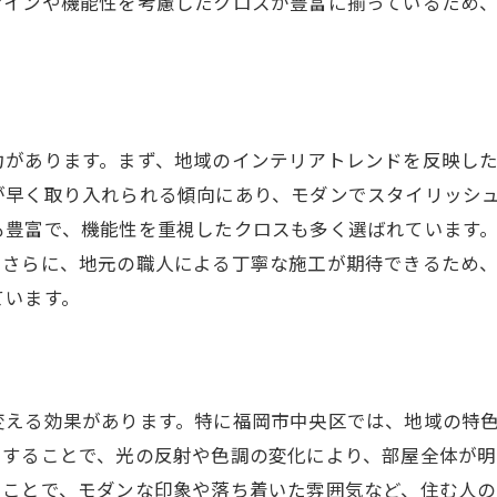
ザインや機能性を考慮したクロスが豊富に揃っているため
張り替えで部屋を活性化する方法
福岡市でクロス張り替えの手軽な方法
手軽なクロス張り替えのステップ
福岡市でのクロス張り替え業者選び
簡単にできるクロス張り替えのコツ
力があります。まず、地域のインテリアトレンドを反映し
が早く取り入れられる傾向にあり、モダンでスタイリッシ
初心者でもできる張り替え方法
も豊富で、機能性を重視したクロスも多く選ばれています
クロス張り替えの便利なアイテム紹介
。さらに、地元の職人による丁寧な施工が期待できるため
手間を減らすための準備方法
ています。
クロス張り替えで快適な空間を作る
快適さを保つクロス選びの秘訣
クロス張り替えで快適性を向上させる
変える効果があります。特に福岡市中央区では、地域の特
落ち着く空間を作るクロスの選び方
くすることで、光の反射や色調の変化により、部屋全体が
クロスで変える部屋の居心地
ることで、モダンな印象や落ち着いた雰囲気など、住む人