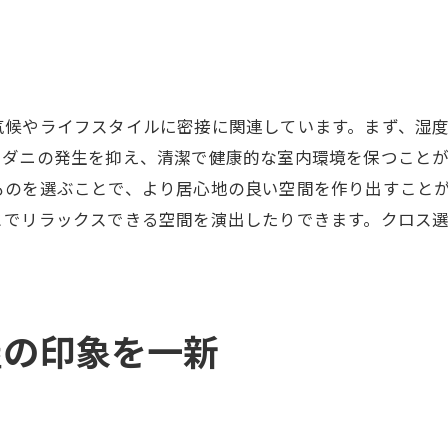
見た目以上に役立つクロスの機能
クロス張り替えで得られる快適性
部屋の印象を劇的に変えるポイント
初心者でも安心のクロス張り替え方法
気候やライフスタイルに密接に関連しています。まず、湿
やダニの発生を抑え、清潔で健康的な室内環境を保つこと
初心者向けクロス張り替えガイド
ものを選ぶことで、より居心地の良い空間を作り出すこと
誰でもできるクロス張り替えの手順
とでリラックスできる空間を演出したりできます。クロス
安心して取り組める方法とコツ
初めてでも簡単にできるクロス選び
初めての張り替えでの失敗を防ぐ
クロス張り替えの基本と注意点
屋の印象を一新
福岡市でのクロス張り替えの流れ
クロス張り替えの工程と準備
福岡市での施工前に知るべきこと