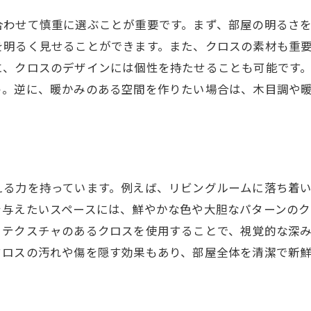
張り替えの流れを理解する重要性
合わせて慎重に選ぶことが重要です。まず、部屋の明るさ
作業の流れをスムーズに進める方法
を明るく見せることができます。また、クロスの素材も重
施行後のメンテナンスポイント
に、クロスのデザインには個性を持たせることも可能です
う。逆に、暖かみのある空間を作りたい場合は、木目調や
福岡市でのクロス張り替え後の変化
える力を持っています。例えば、リビングルームに落ち着
を与えたいスペースには、鮮やかな色や大胆なパターンの
、テクスチャのあるクロスを使用することで、視覚的な深
クロスの汚れや傷を隠す効果もあり、部屋全体を清潔で新