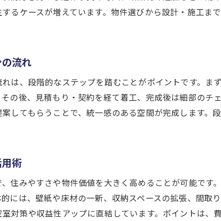
生するケースが増えています。物件選びから設計・施工ま
福岡オーダー家具を活用した空間づくり
インテリアで叶えるリノベーションの魅力
店舗デザインも意識したインテリア提案
ンの流れ
長く愛される普遍的インテリアの選び方
流れは、段階的なステップを踏むことがポイントです。ま
店舗やオフィス空間も変えるデザインの工夫
。その後、見積もり・契約を経て着工、完成後は細部のチ
リノベーションで叶える店舗デザインの最新事例
提案してもらうことで、統一感のある空間が完成します。
福岡オフィスリノベーションのトレンドを解説
お問い合わせはこちら
お問い合わせはこちら
働きやすさ重視の空間デザインポイント
店舗リノベーション成功のための工夫とは
活用術
インテリアで変わるオフィスの印象アップ術
で、住みやすさや物件価値を大きく高めることが可能です
実際のリノベーション事例に学ぶ店舗施工
体的には、壁紙や床材の一新、収納スペースの拡張、間取
普遍的なデザインで長く愛される空間づくり
空室対策や収益性アップに直結しています。ポイントは、