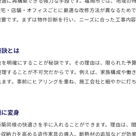
快適に再構築できる強力な手段です。福岡市では、地域の
賃貸でも実践できるリノベーションの工夫
住宅・店舗・オフィスごとに最適な改修方法が異なるため
トレンドに左右されないおしゃれリノベ術
重要です。まずは物件診断を行い、ニーズに合った工事内
リノベーション会社の提案力を活かすコツ
戸建てや賃貸にも最適なリノベーションの考え方
秘訣とは
戸建てリノベーションの費用対効果を考える
賃貸物件でも実現できるリノベのポイント
位を明確にすることが秘訣です。その理由は、限られた予
ライフスタイルに合う間取り変更のコツ
整理することが不可欠だからです。例えば、家族構成や働
れます。事前にヒアリングを重ね、施工会社と細やかに打
マンションと戸建てのリノベーション比較
長く愛せるリノベーションの条件とは
リフォームとリノベーションの違いを理解
適に変身
福岡市で実現する快適インテリアの選び方
新築同様の快適さを手に入れることができます。理由は、
リノベーションと相性が良いインテリア選定術
や収納力を高める造作家具の導入、断熱材の追加などが効
快適さを追求するための家具選びのポイント