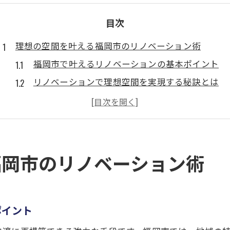
目次
理想の空間を叶える福岡市のリノベーション術
福岡市で叶えるリノベーションの基本ポイント
リノベーションで理想空間を実現する秘訣とは
中古マンションもリノベーションで快適に変身
おしゃれな住まいを作るリノベーションの流れ
福岡の賃貸にも最適なリノベーション活用術
戸建て住宅へのリノベーション成功事例紹介
福岡市のリノベーション術
おしゃれな住まいへ導くリノベのアイデア集
リノベーションでおしゃれ住まいを叶える工夫
人気のマンションリノベーションアイデア特集
ポイント
福岡市で叶えるオーダー家具とリノベの融合