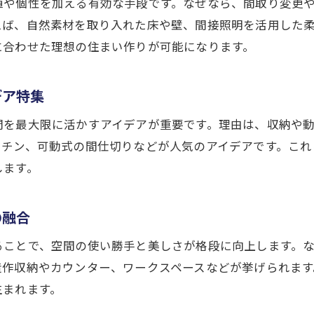
値や個性を加える有効な手段です。なぜなら、間取り変更
信頼できる会社選びと理想実現のヒント
えば、自然素材を取り入れた床や壁、間接照明を活用した
信頼できるリノベーション会社の見極め方
に合わせた理想の住まい作りが可能になります。
実績豊富な会社が提案するプランの特徴
口コミや施工事例を活かした選び方のコツ
デア特集
オンライン相談で確認したいポイントとは
間を最大限に活かすアイデアが重要です。理由は、収納や
理想を実現するためのパートナー選び術
ッチン、可動式の間仕切りなどが人気のアイデアです。これ
福岡市で理想空間を叶える相談の流れ
します。
の融合
ることで、空間の使い勝手と美しさが格段に向上します。
造作収納やカウンター、ワークスペースなどが挙げられま
生まれます。