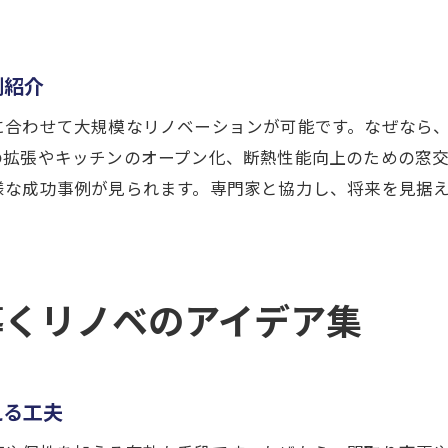
流行に左右されないリノベーションの極意
長く愛用できる普遍的デザインの魅力とは
リノベーションで叶えるシンプルな空間
例紹介
経年変化も楽しめるデザインの選び方
に合わせて大規模なリノベーションが可能です。なぜなら
リノベーションで価値が続く空間作り
の拡張やキッチンのオープン化、断熱性能向上のための窓
永く暮らせる住まいのポイントを解説
様な成功事例が見られます。専門家と協力し、将来を見据
費用対効果が高いリノベの実践ポイント
無駄を省くリノベーションの費用管理法
賢く選ぶリノベーション会社の見極め方
導くリノベのアイデア集
コストを抑えて理想空間を実現する方法
リノベーションで得られる費用対効果とは
賃貸リノベーションのコストバランス事例
える工夫
事例から学ぶ費用を抑えるリノベの工夫