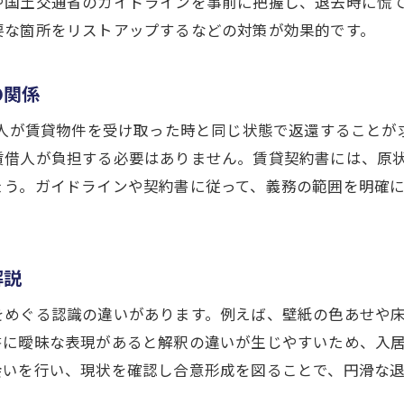
や国土交通省のガイドラインを事前に把握し、退去時に慌
要な箇所をリストアップするなどの対策が効果的です。
事業用賃貸借における原状回復の実際と注意点
契約書を通じた原状回復費用の判断基準
の関係
契約書で明記される原状回復費用の確認方法
原状回復ガイドラインが契約書に反映される理由
借人が賃貸物件を受け取った時と同じ状態で返還すること
契約書にない場合の原状回復義務の扱い方
賃借人が負担する必要はありません。賃貸契約書には、原
ょう。ガイドラインや契約書に従って、義務の範囲を明確
原状回復費用明細の見方と注意すべき項目
原状回復契約書での特約条項に注意する方法
ガイドラインと契約書内容の相違点を見極める
解説
原状回復トラブルを未然に防ぐための知恵
をめぐる認識の違いがあります。例えば、壁紙の色あせや
原状回復をめぐるトラブル事例と回避策
書に曖昧な表現があると解釈の違いが生じやすいため、入
退去トラブルを防ぐ原状回復のポイント解説
会いを行い、現状を確認し合意形成を図ることで、円滑な
現状回復費用請求時の根拠を明確にする方法