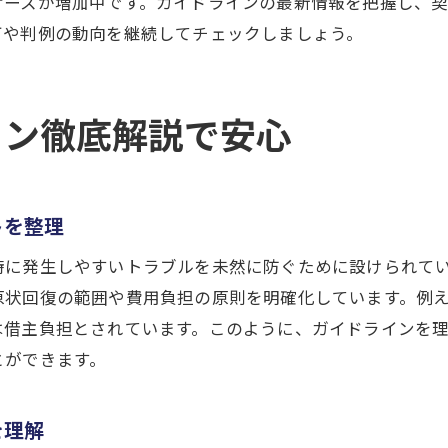
ケースが増加中です。ガイドラインの最新情報を把握し、
ガイドラインに基づく原状回復範囲の目安
訂や判例の動向を継続してチェックしましょう。
原状回復費用の負担割合と根拠を知る
事業用賃貸借と居住用で異なる原状回復範囲
原状回復範囲を明確にするための記録方法
イン徹底解説で安心
経年劣化と原状回復費用の違いを見極める
経年劣化と原状回復費用の違いを詳しく解説
トを整理
原状回復義務が及ばない経年劣化の判断基準
経年劣化による費用請求のトラブル防止法
時に発生しやすいトラブルを未然に防ぐために設けられて
原状回復ガイドラインで経年劣化を知る
原状回復の範囲や費用負担の原則を明確化しています。例
は借主負担とされています。このように、ガイドラインを
経年劣化と損耗の区別がもたらす安心
とができます。
原状回復費用の妥当性を見極めるポイント
原状回復義務で賃貸トラブルを解決する方法
を理解
原状回復義務を活用した賃貸トラブル解決法