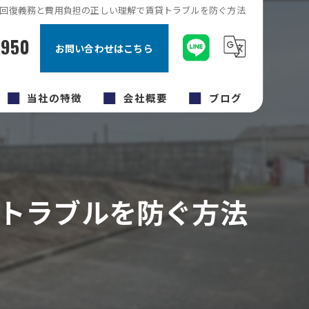
回復義務と費用負担の正しい理解で賃貸トラブルを防ぐ方法
8950
お問い合わせはこちら
当社の特徴
会社概要
ブログ
キッチン
コラム
内装工事
トラブルを防ぐ方法
原状回復工事
福岡市のリフォーム
外壁塗装