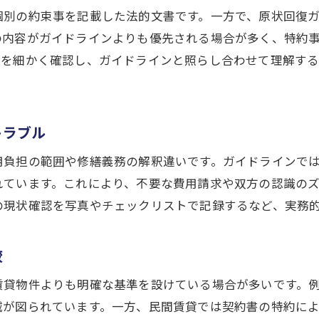
原状回復ガイドラインに基づく交渉術
個別の約束事を記載した法的文書です。一方で、原状回復
の内容がガイドラインよりも優先される場合が多く、特約
原状回復費用請求時の適正な対応方法
容を細かく確認し、ガイドラインと照らし合わせて理解す
退去トラブル予防に役立つ原状回復の知識
原状回復義務の正しい理解で納得の精算を
契約書・ガイドライン両面から考える解決策
トラブル
用負担の範囲や修繕義務の解釈違いです。ガイドラインで
れています。これにより、不要な費用請求や双方の認識の
の現状確認を写真やチェックリストで記録するなど、実務
較
賃貸物件よりも明確な基準を設けている場合が多いです。
減が図られています。一方、民間賃貸では契約書の特約に