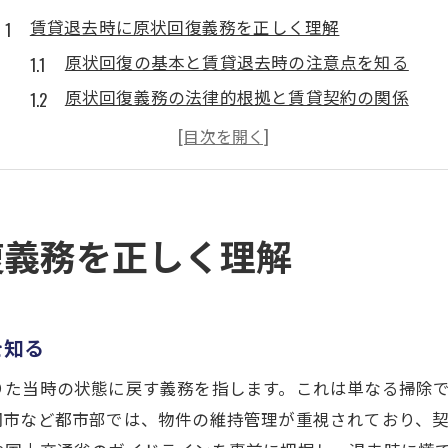
賃貸退去時に原状回復義務を正しく理解
原状回復の基本と賃貸退去時の注意点を知る
原状回復義務の法律的根拠と賃貸契約の関係
賃貸退去時の原状回復トラブル事例を解説
原状回復義務が発生する代表的なケースとは
原状回復費用の負担範囲を明確にするポイント
ガイドラインに基づく原状回復義務の最新情報
復義務を正しく理解
原状回復のガイドライン徹底解説で安心
原状回復ガイドラインの重要なポイントを整理
契約書と原状回復ガイドラインの違いを理解
を知る
原状回復ガイドラインが解決する主なトラブル
りた当時の状態に戻す義務を指します。これは単なる掃除
公営住宅と賃貸物件のガイドライン比較
岡市など都市部では、物件の維持管理が重視されており、
原状回復費用とガイドラインの関係性とは