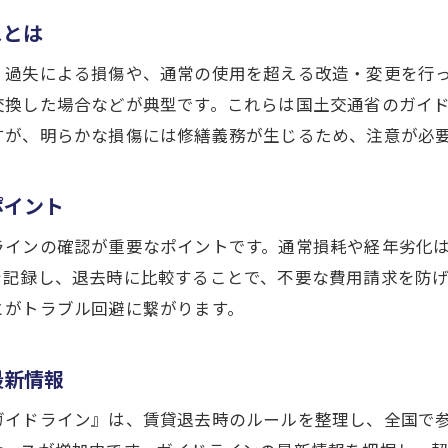
ガイドライン活用で原状回復トラブルを防ぐ
スとは
契約締結前後の原状回復確認チェックリスト
・過失による損傷や、通常の使用を超える改造・変更を行
原状回復義務に関する誤解を正しく理解する
交換した場合などが典型です。これらは国土交通省のガイ
原状回復義務が生じるケースと注意点
すが、明らかな損傷には修繕義務が生じるため、注意が必
原状回復義務が発生する典型的な状況を把握
賃貸 原状回復費用が発生する事例を紹介
ポイント
経年劣化と原状回復義務の線引きポイント
ラインの確認が重要なポイントです。通常損耗や経年劣化
原状回復に関する契約上の落とし穴に注意
お問い合わせはこちら
お問い合わせはこちら
を記録し、退去時に比較することで、不要な費用請求を防
退去時における原状回復の判断基準とは
とがトラブル回避に繋がります。
原状回復ガイドライン適用の具体例を解説
借主に求められる原状回復の範囲とは何か
最新情報
借主が負担すべき原状回復の範囲を解説
ガイドライン』は、賃貸退去時のルールを整理し、全国で
原状回復義務における経年劣化との違い