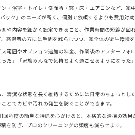
チン・浴室・トイレ・洗面所・窓・床・エアコンなど、家
と パック」のニーズが高く、個別で依頼するよりも費用対
範囲や内容を細かく設定できること、作業時間の短縮が図
帯、高齢者の方には手間を減らしつつ、家全体の衛生環境を
ビス範囲やオプション追加の料金、作業後のアフターフォ
なった」「家族みんなで気持ちよく過ごせるようになった
も、清潔な状態を長く維持するためには日常のちょっとし
うことでカビや汚れの発生を防ぐことができます。
月1回程度の簡単な掃除を心がけると、本格的な清掃の効果
蓄積を防ぎ、プロのクリーニングの頻度も減らせます。