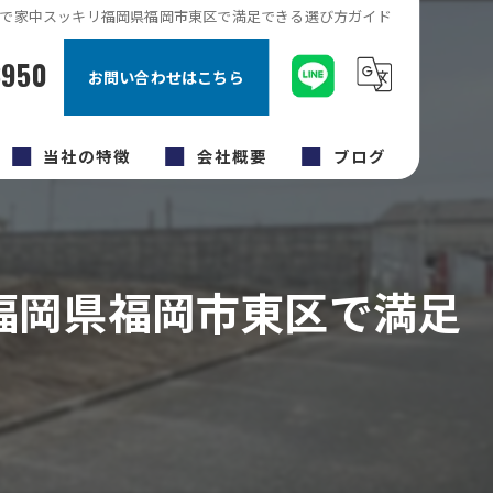
で家中スッキリ福岡県福岡市東区で満足できる選び方ガイド
8950
お問い合わせはこちら
当社の特徴
会社概要
ブログ
キッチン
コラム
内装工事
福岡県福岡市東区で満足
原状回復工事
福岡市のリフォーム
外壁塗装