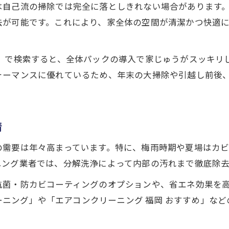
は自己流の掃除では完全に落としきれない場合があります
ハウスクリーニングで清潔な日常を手に入れる方
去が可能です。これにより、家全体の空間が清潔かつ快適
福岡市東区で人気のまるごとパック活用法
エアコンクリーニングを含めた全体清掃のポイン
グ」で検索すると、全体パックの導入で家じゅうがスッキリ
女性スタッフ対応のハウスクリーニングの魅力
ォーマンスに優れているため、年末の大掃除や引越し前後
福岡エリアで信頼できる清掃業者の共通点
全体パック利用で家じゅうまとめてスッキリ
ハウスクリーニング全体パックの作業範囲を解説
情
エアコンから水回りまでまとめて清掃のメリット
の需要は年々高まっています。特に、梅雨時期や夏場はカ
まるごとパック利用時の注意点と満足度向上法
ニング業者では、分解洗浄によって内部の汚れまで徹底除
女性目線で選ぶ清掃業者のポイント
抗菌・防カビコーティングのオプションや、省エネ効果を
福岡市東区で家全体を清潔に保つコツ
リーニング」や「エアコンクリーニング 福岡 おすすめ」
女性にも安心なハウスクリーニングサービス活用法