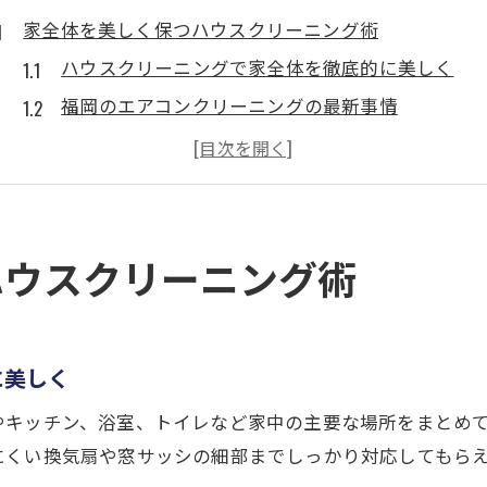
家全体を美しく保つハウスクリーニング術
ハウスクリーニングで家全体を徹底的に美しく
福岡のエアコンクリーニングの最新事情
女性も安心できる清掃業者の選び方
ハウスクリーニングまるごとパックの特徴
家じゅうの清潔を維持するポイント
快適な住まいを叶える全体パックの賢い選び方
ハウスクリーニング術
ハウスクリーニング全体パックの選び方のコツ
福岡市東区でおすすめの清掃業者基準
エアコンクリーニングで快適な室内環境を実現
に美しく
まるごとパックが持つコスパと満足度の魅力
やキッチン、浴室、トイレなど家中の主要な場所をまとめ
清掃業者比較で重視すべきサービス内容
にくい換気扇や窓サッシの細部までしっかり対応してもら
ハウスクリーニングで叶う福岡市東区の清潔生活