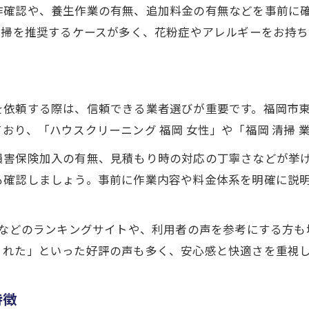
女性スタッフ在籍のハウスクリーニング業者活用
作確認や、養生作業の有無、追加料金の有無などを事前に
ハウスクリーニングで叶う快適な住環境づくり
清掃を推奨するケースが多く、花粉症やアレルギーをお持
まるごとパックで家事負担を軽減する方法
福岡市東区で安心して依頼できるサービス選び
エアコンクリーニングも含む全体パックの魅力
を依頼する際は、信頼できる業者選びが重要です。福岡市
福岡の安心ハウスクリーニングをお探しの方へ
おり、「ハウスクリーニング 福岡 女性」や「福岡 清掃 
ハウスクリーニングで家中スッキリ快適生活を実
損害保険加入の有無、見積もり時の対応の丁寧さなどが挙
全体パックが選ばれる理由とその利点
も確認しましょう。事前に作業内容や料金体系を明確に説
お問い合わせはこちら
お問い合わせはこちら
エアコンクリーニングまで任せて安心な清掃業者
女性も納得のハウスクリーニングサービス
」などのランキングサイトや、利用者の声を参考にする方
福岡市東区で評判の良い清掃業者の見極め方
くれた」といった好評の声も多く、安心感と快適さを重視
特徴