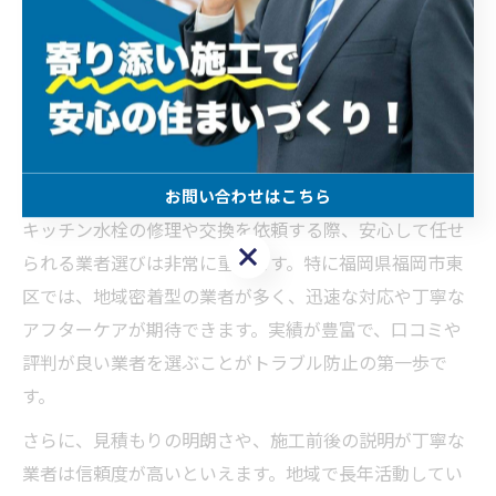
福岡市東区で安心のキッチン水栓修理
法
安心できるキッチン水栓修理業者の特徴
お問い合わせはこちら
キッチン水栓の修理や交換を依頼する際、安心して任せ
お問い合わせはこちら
られる業者選びは非常に重要です。特に福岡県福岡市東
区では、地域密着型の業者が多く、迅速な対応や丁寧な
アフターケアが期待できます。実績が豊富で、口コミや
評判が良い業者を選ぶことがトラブル防止の第一歩で
す。
さらに、見積もりの明朗さや、施工前後の説明が丁寧な
業者は信頼度が高いといえます。地域で長年活動してい