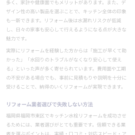
短期間でも質の高いキッチンリフォーム術
多く、家計や健康面でもメリットがあります。また、デ
ザイン性の高い製品を選ぶことで、キッチン全体の印象
事前準備でリフォーム当日をスムーズに
も一新できます。リフォーム後は水漏れリスクが低減
リフォーム後のキッチン快適活用術
し、日々の家事も安心して行えるようになる点が大きな
最短1日リフォームの実例と体験談
魅力です。
実際にリフォームを経験した方からは「施工が早くて助
かった」「水回りのトラブルがなくなり安心して使え
る」といった声が多く寄せられています。費用面や工期
の不安がある場合でも、事前に見積もりや説明を十分に
受けることで、納得のいくリフォームが実現できます。
リフォーム業者選びで失敗しない方法
福岡県福岡市東区でキッチン水栓リフォームを成功させ
るためには、業者選びがとても重要です。信頼できる業
者を選ぶポイントは、実績・口コミ・対応スピード・ア