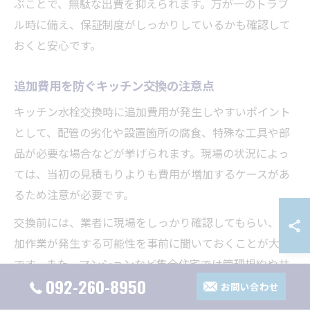
ぶことで、無駄な出費を抑えられます。万が一のトラブ
ル時に備え、保証制度がしっかりしているかも確認して
おくと安心です。
追加費用を防ぐキッチン交換の注意点
キッチン水栓交換時に追加費用が発生しやすいポイント
として、配管の劣化や設置箇所の腐食、特殊な工具や部
品が必要な場合などが挙げられます。現場の状況によっ
ては、当初の見積もりよりも費用が増加するケースがあ
るため注意が必要です。
交換前には、業者に現場をしっかり確認してもらい、追
加作業が発生する可能性を事前に聞いておくことが大切
です。また、マンションなど集合住宅では管理規約や共
092-260-8950
用部の制限がある場合もあるため、事前に確認しましょ
お問い合わせ
う。こうした点を押さえておくことで、予想外の出費を