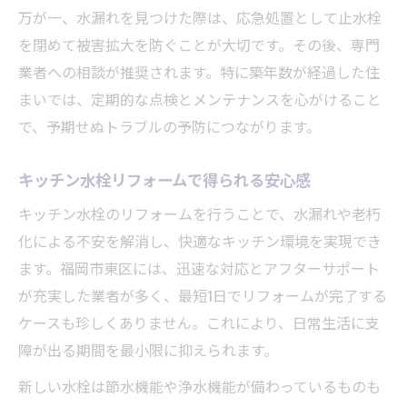
素早く対応するための業者依頼の流れ
万が一、水漏れを見つけた際は、応急処置として止水栓
を閉めて被害拡大を防ぐことが大切です。その後、専門
トラブルを防ぐキッチン水栓の使い方
業者への相談が推奨されます。特に築年数が経過した住
水栓トラブルの予防と日常点検方法
まいでは、定期的な点検とメンテナンスを心がけること
キッチン水栓のトラブル事例と解決法
で、予期せぬトラブルの予防につながります。
低コストで納得のキッチン水栓交換ポイント
キッチン水栓交換費用を抑えるコツ
キッチン水栓リフォームで得られる安心感
納得できる見積もりの確認方法
キッチン水栓のリフォームを行うことで、水漏れや老朽
低コスト業者を選ぶポイントを紹介
化による不安を解消し、快適なキッチン環境を実現でき
追加費用を防ぐキッチン交換の注意点
ます。福岡市東区には、迅速な対応とアフターサポート
お得なキッチン水栓交換事例と比較
が充実した業者が多く、最短1日でリフォームが完了する
ケースも珍しくありません。これにより、日常生活に支
最短1日で叶える快適なキッチンリフォーム
障が出る期間を最小限に抑えられます。
キッチン水栓リフォームを1日で完了させる
方法
新しい水栓は節水機能や浄水機能が備わっているものも