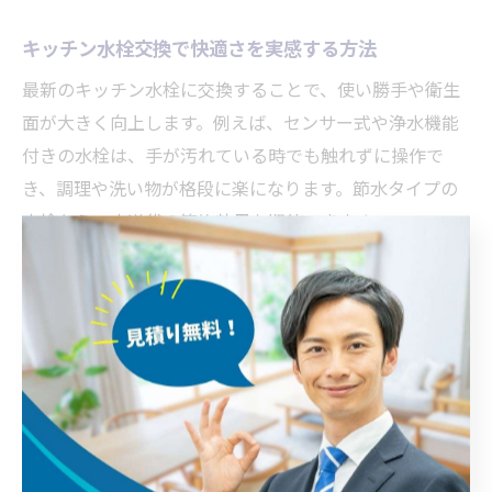
キッチン水栓交換で快適さを実感する方法
最新のキッチン水栓に交換することで、使い勝手や衛生
面が大きく向上します。例えば、センサー式や浄水機能
付きの水栓は、手が汚れている時でも触れずに操作で
き、調理や洗い物が格段に楽になります。節水タイプの
水栓なら、水道代の節約効果も期待できます。
実際に福岡市東区でリフォームを行ったご家庭では、
「水漏れがなくなり安心して使える」「毎日のお手入れ
が簡単になった」などの声が寄せられています。交換後
は、定期的なメンテナンスや簡単な掃除を心掛けること
で、長く快適なキッチン環境を維持できます。自分のラ
イフスタイルや家族構成に合わせて、最適な水栓を選ぶ
ことが快適さ実感の近道です。