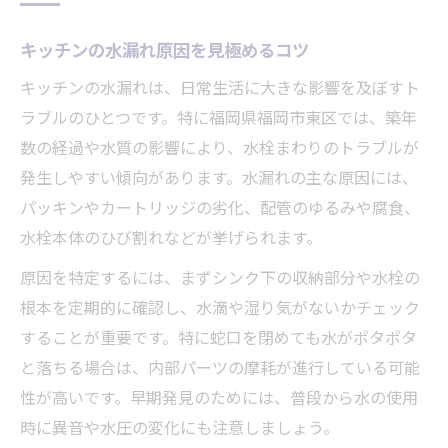
交換タイミングを逃さない見分け方
キッチンの水漏れ原因を見極めるコツ
賢く選ぶキッチン水栓の交換業者とは
キッチンの水漏れは、日常生活に大きな影響を及ぼすト
交換時の注意点とよくあるトラブル
ラブルのひとつです。特に福岡県福岡市東区では、築年
キッチン水栓交換で快適さを実感する方法
数の経過や水質の影響により、水栓まわりのトラブルが
福岡市東区で安心のキッチン水栓修理法
発生しやすい傾向があります。水漏れの主な原因には、
安心できるキッチン水栓修理業者の特徴
パッキンやカートリッジの劣化、配管のゆるみや腐食、
修理の流れとキッチンの安全対策
水栓本体のひび割れなどが挙げられます。
キッチン水栓修理の問い合わせポイント
原因を特定するには、まずシンク下の収納部分や水栓の
アフターサービスで安心感を得るコツ
根本を定期的に確認し、水滴や湿り気がないかチェック
キッチン修理後に気をつけるメンテナンス
することが重要です。特に蛇口を閉めても水がポタポタ
法
と落ちる場合は、内部パーツの摩耗が進行している可能
スピード解決！キッチン水栓トラブル対策集
性が高いです。早期発見のためには、普段から水の使用
時に異音や水圧の変化にも注意しましょう。
緊急時に役立つキッチン水栓対処法