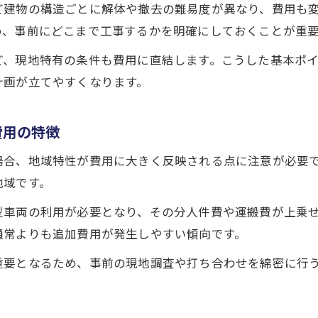
ど建物の構造ごとに解体や撤去の難易度が異なり、費用も
スケルトン工事費用の実態と地域事情の関係性
め、事前にどこまで工事するかを明確にしておくことが重
城南区のスケルトン工事価格帯はどう推移している
ど、現地特有の条件も費用に直結します。こうした基本ポ
現場の声から見るスケルトン工事費用のリアル
計画が立てやすくなります。
スケルトン工事の費用目安と地域相場の具体例
スケルトン工事で予想外の出費を防ぐポイント
費用の特徴
追加費用を防ぐための見積もり比較法
場合、地域特性が費用に大きく反映される点に注意が必要
スケルトン工事見積もりで比較すべき主な項目
地域です。
追加費用を防ぐスケルトン工事見積もりのチェック
型車両の利用が必要となり、その分人件費や運搬費が上乗
スケルトン工事で損をしない見積もり比較のコツ
通常よりも追加費用が発生しやすい傾向です。
複数見積もりでスケルトン工事費用を抑える方法
重要となるため、事前の現地調査や打ち合わせを綿密に行
スケルトン工事の見積もり条件を整理する重要性
構造別に見たスケルトン工事の費用差