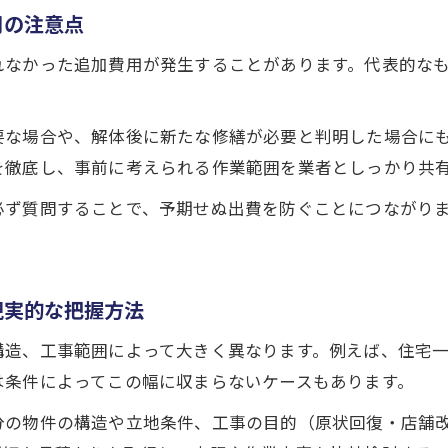
建物構造ごとのスケルトン工事費用の違いを解説
用の注意点
木造・鉄骨造で変わるスケルトン工事の価格相場
れなかった追加費用が発生することがあります。代表的な
RC造はスケルトン工事費用が高くなりやすい理由
構造別に比較するスケルトン工事の費用ポイント
要な場合や、解体後に新たな修繕が必要と判明した場合に
スケルトン工事で重視すべき構造ごとの注意点
を徹底し、事前に考えられる作業範囲を業者としっかり共
予算内で工事を進めるための賢い選択術
必ず質問することで、予期せぬ出費を防ぐことにつながり
スケルトン工事の予算管理で失敗しない方法
。
賢く依頼先を選ぶスケルトン工事のポイント
お問い合わせはこちら
お問い合わせはこちら
スケルトン工事の費用抑制に役立つ交渉術
現実的な把握方法
予算内で理想を叶えるスケルトン工事の進め方
造、工事範囲によって大きく異なります。例えば、住宅一
スケルトン工事費用を抑えるための実践的工夫
は条件によってこの幅に収まらないケースもあります。
分の物件の構造や立地条件、工事の目的（原状回復・店舗