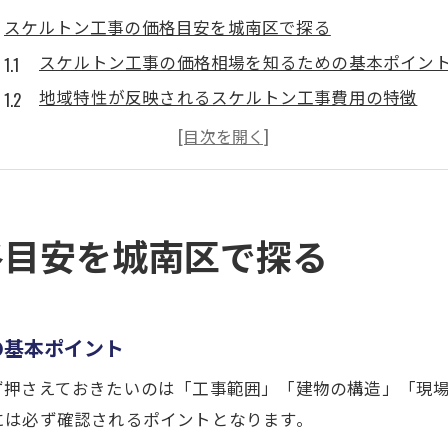
スケルトン工事の価格目安を城南区で探る
スケルトン工事の価格相場を知るための基本ポイン
地域特性が反映されるスケルトン工事費用の特徴
スケルトン工事で発生しやすい追加費用の注意点
スケルトン工事の価格目安と費用幅の現実的な把握
福岡市城南区でのスケルトン工事相場を理解するコ
坂道や立地条件が価格に与える影響とは
格目安を城南区で探る
坂道や狭小道路がスケルトン工事費用に及ぼす影響
搬出経路と立地条件で変動するスケルトン工事価格
スケルトン工事で立地特有のコストが発生する理由
の基本ポイント
現場条件ごとに異なるスケルトン工事の価格傾向
ず押さえておきたいのは「工事範囲」「建物の構造」「現
坂道や地形によるスケルトン工事の費用差を考える
には必ず確認されるポイントとなります。
城南区におけるスケルトン工事費用の実態