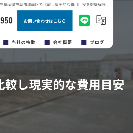
を福岡県福岡市城南区で比較し現実的な費用目安を徹底解説
8950
お問い合わせはこちら
当社の特徴
会社概要
ブログ
キッチン
コラム
内装工事
比較し現実的な費用目安
原状回復工事
福岡市のリフォーム
外壁塗装