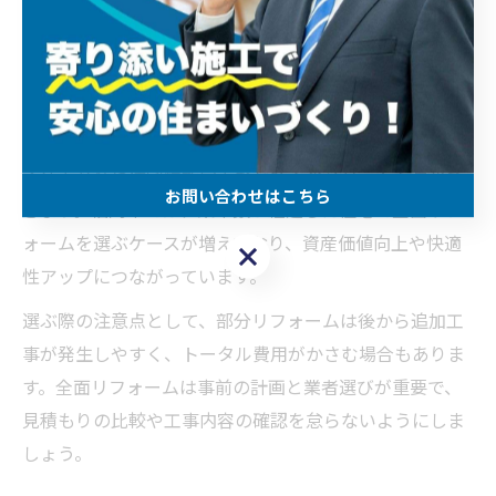
当し、生活への支障も最小限に抑えられます。
一方、全面リフォームプランは、住まい全体にわたる大
規模な改修で、間取り変更や設備の総入れ替えなどが含
まれます。費用も高額になりやすいですが、統一感のあ
る仕上がりや住宅性能向上など多くのメリットを享受で
お問い合わせはこちら
きます。福岡市では、築年数が経過した住宅で全面リフ
ォームを選ぶケースが増えており、資産価値向上や快適
お問い合わせはこちら
性アップにつながっています。
選ぶ際の注意点として、部分リフォームは後から追加工
事が発生しやすく、トータル費用がかさむ場合もありま
す。全面リフォームは事前の計画と業者選びが重要で、
見積もりの比較や工事内容の確認を怠らないようにしま
しょう。