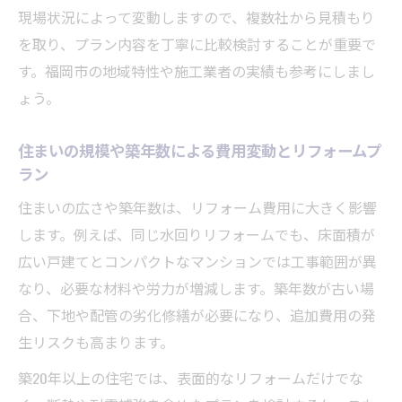
範囲
現場状況によって変動しますので、複数社から見積もり
を取り、プラン内容を丁寧に比較検討することが重要で
コストを抑えたリフォームプランの工夫と
す。福岡市の地域特性や施工業者の実績も参考にしまし
実例紹介
ょう。
限られた予算で賢く選ぶリフォームプラン
のコツ
住まいの規模や築年数による費用変動とリフォームプ
100万円リフォームプランでできる水回り改
ラン
修例
住まいの広さや築年数は、リフォーム費用に大きく影響
部分リフォームプランを選ぶ際の注意点と
します。例えば、同じ水回りリフォームでも、床面積が
費用感
広い戸建てとコンパクトなマンションでは工事範囲が異
効率的なリフォームのための費用比較術
なり、必要な材料や労力が増減します。築年数が古い場
リフォームプラン比較で無駄な費用を省く
合、下地や配管の劣化修繕が必要になり、追加費用の発
コツ
生リスクも高まります。
複数のリフォームプランを見積もりで徹底
築20年以上の住宅では、表面的なリフォームだけでな
比較