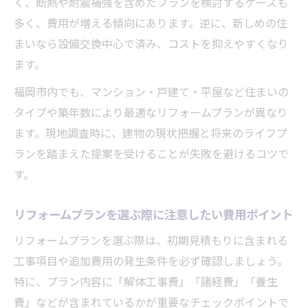
く、断熱や耐震補強を含めたプランを検討するケースも
費用内訳を理解して賢く選ぶリフォームプ
多く、費用が増える傾向にあります。逆に、新しめの住
ラン
まいなら設備交換中心で済み、コストを抑えやすくなり
リフォームプラン選びで重視したい費用項
ます。
目
福岡市内でも、マンション・戸建て・平屋など住まいの
効率的なリフォームプラン選定のポイント
タイプや築年数により最適なリフォームプランが異なり
福岡市で費用を抑えるリフォーム事例紹介
ます。現地調査時に、建物の現状把握と将来のライフプ
リフォームプラン活用で費用削減した成功
ランを踏まえた提案を受けることが失敗を避けるコツで
例
す。
福岡市で好評な低コストリフォームプラン
リフォームプランを選ぶ際に注意したい費用ポイント
事例
設備再利用や工法工夫のリフォームプラン
リフォームプランを選ぶ際は、初期見積もりに含まれる
実例
工事項目や追加費用の発生条件を必ず確認しましょう。
特に、プラン内容に「解体工事費」「諸経費」「養生
リフォームプラン選びで無駄を省く実践ポ
費」などが含まれているかが重要なチェックポイントで
イント