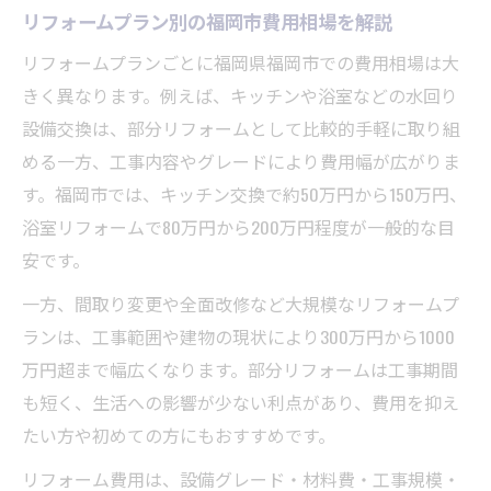
ランの費用
リフォームプラン別の福岡市費用相場を解説
予算ごとに選べるリフォームプランの特徴
リフォームプランごとに福岡県福岡市での費用相場は大
100万円以内で実現できるリフォームプラン
きく異なります。例えば、キッチンや浴室などの水回り
の内容
設備交換は、部分リフォームとして比較的手軽に取り組
400万円予算のリフォームプランで水回り更
める一方、工事内容やグレードにより費用幅が広がりま
新の特徴
す。福岡市では、キッチン交換で約50万円から150万円、
浴室リフォームで80万円から200万円程度が一般的な目
予算別リフォームプランの選び方と賢い進
安です。
め方
全体リフォームプランの費用と特徴を把握
一方、間取り変更や全面改修など大規模なリフォームプ
するコツ
ランは、工事範囲や建物の現状により300万円から1000
万円超まで幅広くなります。部分リフォームは工事期間
部分リフォームと全面リフォームプランの
も短く、生活への影響が少ない利点があり、費用を抑え
違いとは
たい方や初めての方にもおすすめです。
部分改修なら100万円でどこまで可能か解説
100万円リフォームプランで優先すべき工事
リフォーム費用は、設備グレード・材料費・工事規模・