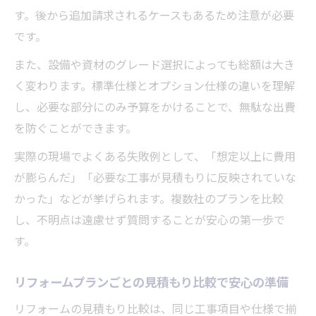
す。後から追加請求されるケースもあるため注意が必要
補助金活用も含めたリフォームプラン事例
です。
無理なく始めるリフォーム計画と実践ポイント
また、設備や資材のグレード選択によっても総額は大き
リフォームプラン作成の基本と予算管理の
く変わります。標準仕様とオプション仕様の違いを理解
考え方
し、必要な部分にのみ予算をかけることで、無駄な出費
段階的なリフォームプランで負担を抑える
を防ぐことができます。
工夫
実際の現場でよくある失敗例として、「想定以上に費用
リフォームプランを活かした計画的な進め
が膨らんだ」「必要な工事が見積もりに反映されていな
方
かった」などが挙げられます。複数社のプランを比較
見積もり相談時に伝えたいリフォームプラ
し、不明点は遠慮せず質問することが安心の第一歩で
ン希望
す。
リフォームプラン選択時の後悔しない注意
点
リフォームプランごとの見積もり比較で安心の準備
リフォームの見積もり比較は、同じ工事項目や仕様で揃