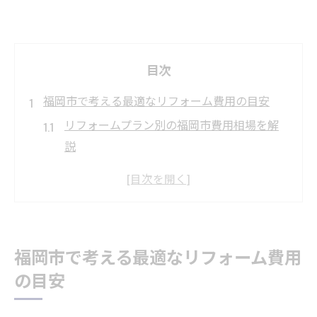
目次
福岡市で考える最適なリフォーム費用の目安
リフォームプラン別の福岡市費用相場を解
説
住まいの規模や築年数による費用変動とリ
フォームプラン
リフォームプランを選ぶ際に注意したい費
用ポイント
福岡市で考える最適なリフォーム費用
リフォームプランごとの見積もり比較で安
の目安
心の準備
マンションと戸建てで異なるリフォームプ