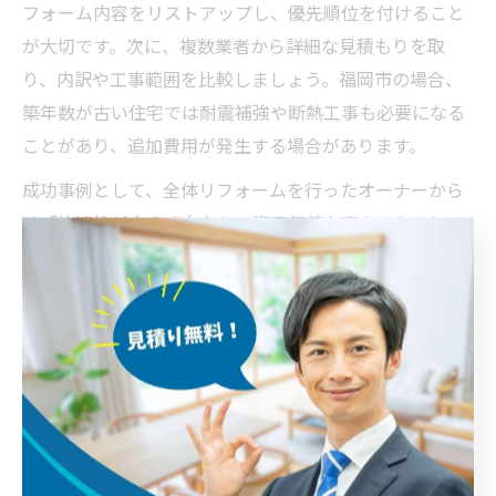
フォーム内容をリストアップし、優先順位を付けること
が大切です。次に、複数業者から詳細な見積もりを取
り、内訳や工事範囲を比較しましょう。福岡市の場合、
築年数が古い住宅では耐震補強や断熱工事も必要になる
ことがあり、追加費用が発生する場合があります。
成功事例として、全体リフォームを行ったオーナーから
は「快適性が大きく向上し、資産価値も高まった」との
声が聞かれます。一方で、予算超過や工期遅延のリスク
もあるため、契約前に工事内容や保証範囲をしっかり確
認することが肝心です。
部分リフォームと全面リフォームプランの違いとは
部分リフォームは、特定の部屋や設備のみを対象とした
改修で、費用や工期を抑えやすい点が特徴です。例え
ば、キッチンだけ、浴室だけといった限定的な工事が該