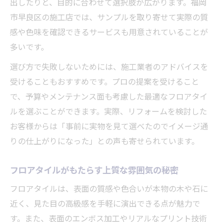
出したりと、目的に合わせて選択肢が広がります。福岡
ル床
市早良区の施工店では、サンプルを取り寄せて実際の質
フロアタイルの素材選びが暮らしを彩る理
感や色味を確認できるサービスも用意されていることが
由
多いです。
失敗しないフロアタイル選びのコツ徹底解説
選び方で失敗しないためには、施工業者のアドバイスを
フロアタイル選びで失敗しないための注意
受けることもおすすめです。プロの提案を受けること
点
で、予算やメンテナンス面も考慮した最適なフロアタイ
長く使えるフロアタイルの選定ポイントと
ルを選ぶことができます。実際、リフォームを検討した
は
お客様からは「事前に実物を見て選べたのでイメージ通
りの仕上がりになった」との声も寄せられています。
フロアタイル選びで意識したい機能性と実
用性
フロアタイルがもたらす上質な雰囲気の秘密
フロアタイル導入前に押さえたい比較のコ
フロアタイルは、表面の質感や色合いが本物の木や石に
ツ
近く、見た目の高級感を手軽に演出できる点が魅力で
フロアタイル選びの落とし穴とその対策法
す。また、表面のエンボス加工やリアルなプリント技術
理想のお部屋を叶えるリフォーム体験談