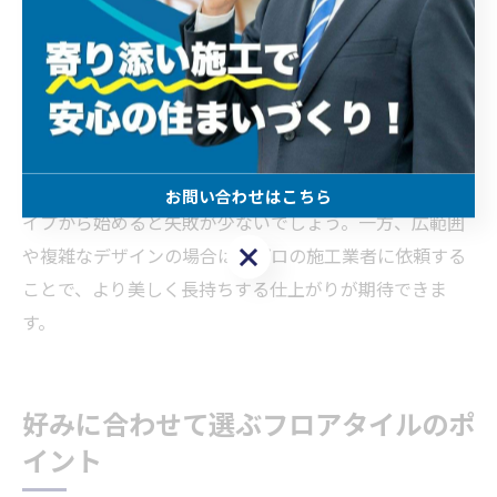
また、部屋の広さや明るさに合わせて色味を選ぶことも
ポイントです。狭い空間には明るめの色、広い空間には
落ち着いた色を選ぶとバランスが良くなります。照明の
当たり方によっても印象が変わるため、実際にサンプル
を置いて確認することをおすすめします。
初心者の方は、施工が簡単な置き敷きタイプやシールタ
お問い合わせはこちら
イプから始めると失敗が少ないでしょう。一方、広範囲
お問い合わせはこちら
や複雑なデザインの場合は、プロの施工業者に依頼する
ことで、より美しく長持ちする仕上がりが期待できま
す。
好みに合わせて選ぶフロアタイルのポ
イント