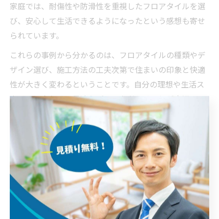
家庭では、耐傷性や防滑性を重視したフロアタイルを選
び、安心して生活できるようになったという感想も寄せ
られています。
これらの事例から分かるのは、フロアタイルの種類やデ
ザイン選び、施工方法の工夫次第で住まいの印象と快適
性が大きく変わるということです。自分の理想や生活ス
タイルに合わせて最適なプランを考えることが大切で
す。
フロアタイルを使ったインテリアの工夫とコツ
フロアタイルを使ったインテリアコーディネートでは、
床だけでなく壁やカウンターなど部分使いも効果的で
す。同じ柄のタイルをアクセントとして壁面に使うこと
で、空間全体に統一感とおしゃれさをプラスできます。