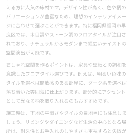
法
える方に人気の床材です。デザイン性が高く、色や柄の
フロアタイルを活かしたおしゃれ空間実践
バリエーションが豊富なため、理想のインテリアイメー
術
ジに合わせて選ぶことができます。特に福岡県福岡市早
良区では、木目調やストーン調のフロアタイルが注目さ
用途別に選ぶフロアタイルの活用ポイント
れており、ナチュラルからモダンまで幅広いテイストの
フロアタイルで叶える理想の空間アレンジ
空間演出が可能です。
術
おしゃれ空間を作るポイントは、家具や壁紙との調和を
おしゃれな部屋作りに役立つフロアタイル
意識したフロアタイル選びです。例えば、明るい色味の
の活用例
タイルを選べば開放感のある部屋に、ダーク系を選べば
フロアタイルを使ったインテリアの工夫と
落ち着いた雰囲気に仕上がります。部分的にアクセント
コツ
として異なる柄を取り入れるのもおすすめです。
好みに合わせて選ぶフロアタイルのポイント
施工時は、下地の平滑さやタイルの目地幅にも注意しま
フロアタイル選びで重視したいデザインの
しょう。リビングやダイニングなど生活の中心となる場
特徴
所は、耐久性とお手入れのしやすさも重視すると失敗が
自分らしい空間に仕上げるフロアタイルの