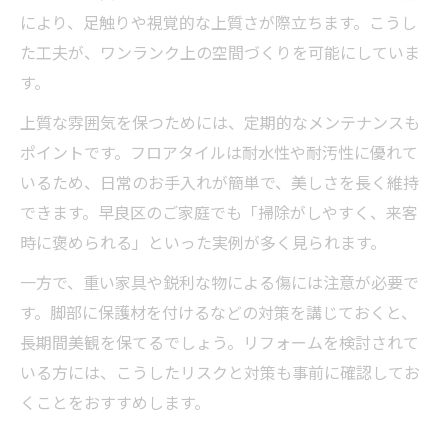
により、足触りや視覚的な上質さが際立ちます。こうし
フロアタイルで実現した理想空間の成功事
た工夫が、ワンランク上の空間づくりを可能にしていま
例
す。
リフォームで生まれ変わったおしゃれな床
上質な雰囲気を保つためには、定期的なメンテナンスも
体験
ポイントです。フロアタイルは耐水性や耐汚性に優れて
フロアタイルリフォームの満足ポイントを
いるため、日常のお手入れが簡単で、美しさを長く維持
紹介
できます。早良区のご家庭でも「掃除がしやすく、来客
フロアタイルで叶える快適な住まいの実例
時に褒められる」といった実例が多く見られます。
フロアタイルリフォーム前後の変化と効果
一方で、重い家具や鋭利な物による傷には注意が必要で
す。脚部に保護材を付けるなどの対策を講じておくと、
長期間美観を保てるでしょう。リフォームを検討されて
いる方には、こうしたリスクと対策も事前に確認してお
くことをおすすめします。