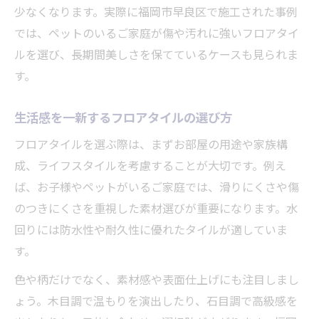
少なくなります。実際に福岡市早良区で施工された事例
選定法
では、ペットのいるご家庭が傷や汚れに強いフロアタイ
フロアタイルで実現する好みのインテリア
ルを選び、長期間美しさを保てているケースも見られま
スタイル
す。
フロアタイル選びで後悔しないポイントを
解説
生活感を一新するフロアタイルの選び方
フロアタイルの質感や色味で空間を自在に
フロアタイルを選ぶ際は、まずお部屋の用途や家族構
演出
成、ライフスタイルを考慮することが大切です。例え
素材感際立つ床で毎日を豊かに
ば、お子様やペットがいるご家庭では、滑りにくさや傷
フロアタイルの素材感で空間に高級感をプ
のつきにくさを重視した素材選びが重要になります。水
ラス
回りには防水性や耐久性に優れたタイルが適していま
木目調や石目調フロアタイルの魅力と特徴
す。
フロアタイルで感じる質感が生活を豊かに
色や柄だけでなく、素材感や表面仕上げにも注目しまし
変える
ょう。木目調で温もりを演出したり、石目調で高級感を
おしゃれと実用性を兼ね備えたフロアタイ