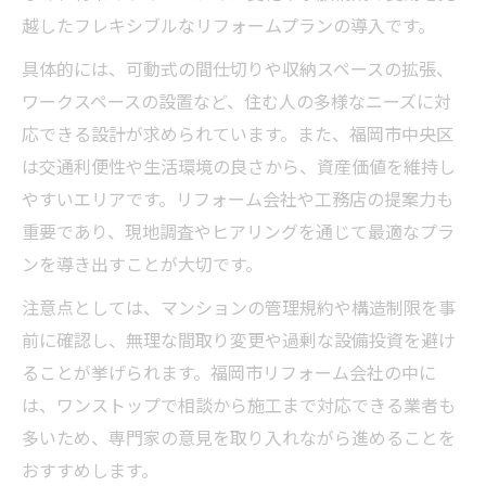
る工夫
越したフレキシブルなリフォームプランの導入です。
生活動線を考えたリフォームプランの重要
具体的には、可動式の間仕切りや収納スペースの拡張、
性
ワークスペースの設置など、住む人の多様なニーズに対
家族構成に合ったリフォームプランの提案
応できる設計が求められています。また、福岡市中央区
法
は交通利便性や生活環境の良さから、資産価値を維持し
水まわり優先のリフォームプランが快適生
やすいエリアです。リフォーム会社や工務店の提案力も
活の鍵
重要であり、現地調査やヒアリングを通じて最適なプラ
将来を見据えたリフォームプランの立て方
ンを導き出すことが大切です。
コスト配分で失敗しないリフォームプラン実践
注意点としては、マンションの管理規約や構造制限を事
法
前に確認し、無理な間取り変更や過剰な設備投資を避け
リフォームプランで賢くコスト配分するコ
ることが挙げられます。福岡市リフォーム会社の中に
ツ
は、ワンストップで相談から施工まで対応できる業者も
費用対効果を高めるリフォームプランの選
多いため、専門家の意見を取り入れながら進めることを
び方
おすすめします。