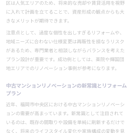
区は人気エリアのため、将来的な売却や賃貸活用を視野
情報
に入れて計画を立てることで、資産形成の観点からも大
中古マンションの魅力を引き出す方法とは
きなメリットが期待できます。
中古マンションリノベーションで広がる可
能性
注意点として、過度な個性を出しすぎるリフォームや、
地域ニーズに合わない仕様変更は再販性を損なうリスク
リフォームプランで実現する快適な間取り
があるため、専門業者と相談しながらバランスを考えた
変更
プラン設計が重要です。成功例としては、薬院や輝国団
福岡市の中古マンションに合うリフォーム
地エリアでのリノベーション事例が参考になります。
プラン提案
リフォームプランで叶える内装と設備のグ
中古マンションリノベーションの新常識とリフォーム
レードアップ
プラン
資産価値を保つリフォームプランの工夫と
近年、福岡市中央区における中古マンションリノベーシ
コツ
ョンの需要が高まっています。新常識として注目されて
暮らしやすさを叶える計画的リフォームの秘訣
いるのは、既存の間取りや設備を単純に刷新するだけで
リフォームプランで暮らしやすさを実現す
なく、将来のライフスタイル変化や家族構成の変動を見