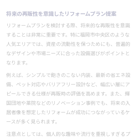
予算内で満足度を高めるリフォームプラン
将来の再販性を意識したリフォームプラン提案
戦略
リフォームプランを検討する際、将来的な再販性を意識
フルリノベーションと部分リフォーム比較
することは非常に重要です。特に福岡市中央区のような
のポイント
人気エリアでは、資産の流動性を保つためにも、普遍的
リフォームプランと費用バランスの最適化
なデザインや市場ニーズに合った設備選びがポイントと
方法
なります。
補助金も活用した家づくりの最新アプローチ
例えば、シンプルで飽きのこない内装、最新の省エネ設
補助金とリフォームプランの賢い活用法解
備、ペット対応やバリアフリー設計など、幅広い層にア
説
ピールできる仕様が再販時の評価を高めます。また、輝
最新の補助金制度とリフォームプラン情報
国団地や薬院などのリノベーション事例でも、将来の入
リフォームプランでお得に進める家づくり
居者像を想定したリフォームが成功につながっているケ
の方法
ースが多く見られます。
補助金対象工事を取り入れたリフォームプ
注意点としては、個人的な趣味や流行を重視しすぎるプ
ラン