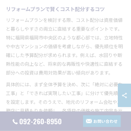
リフォームプランで賢くコスト配分するコツ
リフォームプランを検討する際、コスト配分は資産価値
と暮らしやすさの両立に直結する重要なポイントです。
特に福岡県福岡市中央区のような都心部では、立地特性
や中古マンションの価値を考慮しながら、優先順位を明
確にした予算配分が求められます。例えば、水回りや断
熱性能の向上など、将来的な再販性や快適性に直結する
部分への投資は費用対効果が高い傾向があります。
具体的には、まず全体予算を決め、次に「絶対に必要な
工事」と「できれば実現したい工事」に分けて優先順位
を設定します。そのうえで、地元のリフォーム会社や工
務店に見積もりを依頼し、各項目の価格や施工内容を比
較検討することが大切です。福岡市中央区ではマンショ
092-260-8950
お問い合わせ
ンリフォームに特化した業者も多く、専門的なアドバイ