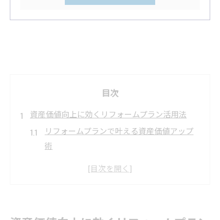
目次
資産価値向上に効くリフォームプラン活用法
リフォームプランで叶える資産価値アップ
術
中古マンションリノベーションの新常識と
リフォームプラン
将来の再販性を意識したリフォームプラン
提案