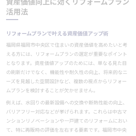
資産価値向上に効くリフォームプラン
福岡市中央区の住まいに強いリフォームプ
活用法
ラン活用法
資産形成に有効なリフォームプランの考え
方
リフォームプランで叶える資産価値アップ術
福岡市中央区で賢く選ぶ住まい改革術
福岡県福岡市中央区で住まいの資産価値を高めたいと考
リフォームプランと会社選びの賢い見極め
える方には、リフォームプランの選定が重要なポイント
方
となります。資産価値アップのためには、単なる見た目
複数リフォーム会社の比較で安心住まい改
の刷新だけでなく、機能性や耐久性の向上、将来的なニ
革
ーズを見越した空間設計など、複数の視点からリフォー
ムプランを検討することが欠かせません。
ワンストップリノベーションの魅力とリフ
ォームプラン
例えば、水回りの最新設備への交換や断熱性能の向上、
信頼できる工務店と進める理想のリフォー
バリアフリー対応などが挙げられます。これらは中古マ
ムプラン
ンションリノベーションや一戸建てのリフォームにおい
て、特に再販時の評価を左右する要素です。福岡市中央
住まい改革に役立つリフォームプラン最新