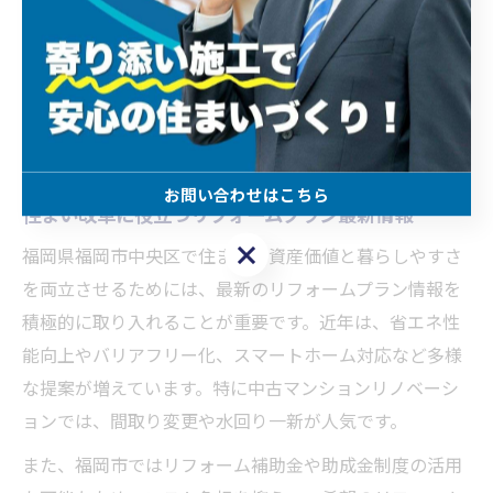
さらに、補助金や助成金の活用提案や、長期的なメンテ
ナンス計画のアドバイスを受けられる工務店は、資産価
値と暮らしやすさの両立に寄与します。信頼できるパー
トナーとともに、理想の住まい改革を進めていきましょ
う。
お問い合わせはこちら
住まい改革に役立つリフォームプラン最新情報
お問い合わせはこちら
福岡県福岡市中央区で住まいの資産価値と暮らしやすさ
を両立させるためには、最新のリフォームプラン情報を
積極的に取り入れることが重要です。近年は、省エネ性
能向上やバリアフリー化、スマートホーム対応など多様
な提案が増えています。特に中古マンションリノベーシ
ョンでは、間取り変更や水回り一新が人気です。
また、福岡市ではリフォーム補助金や助成金制度の活用