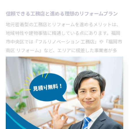
信頼できる工務店と進める理想のリフォームプラン
地元密着型の工務店とリフォームを進めるメリットは、
地域特性や建物事情に精通している点にあります。福岡
市中央区では『フルリノベーション 工務店』や『福岡市
南区 リフォーム』など、エリアに根差した事業者が多
く、きめ細やかな対応が期待できます。特に中古マンシ
ョンや団地のリノベーションでは、現地調査や構造確認
の丁寧さが仕上がりを左右します。
工務店選びの際は、過去の『輝国 団地 リノベーション』
など類似実績の有無や、担当者とのコミュニケーション
のしやすさも重要です。リフォームプランを進める過程
で、要望の変更や追加工事が発生することもあるため、
柔軟に対応できる体制かどうかを確認しましょう。