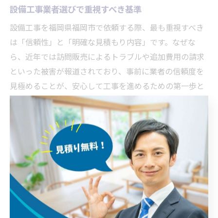
設備工事業者選びで重視すべき基準
設備工事を福岡県福岡市で依頼する際、最も重視すべき
は「信頼性」と「明確な見積もり内容」です。なぜな
ら、近年では訪問販売によるトラブルや追加費用の請求
といった被害が報道されており、事前に業者の信頼度を
見極めることが、安心して工事を進めるための第一歩と
なります。
具体的には、以下のような基準を設けて業者を選ぶこと
が推奨されます。
福岡市内での施工実績や口コミ評価が高いこと
工事内容や見積もり金額が明確に記載されていること
契約前に工事保証やアフターサービスの内容を説明し
てくれること
これらの基準を満たした業者であれば、工事後のトラブ