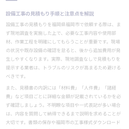
福岡市の設備工事で失敗しない選び方
設備工事の見積もり手順と注意点を解説
設備工事依頼時の書類準備と確認事項
設備工事の見積もりを福岡県福岡市で依頼する際は、ま
福岡市の設備工事ガイドライン活用法
ず現地調査を実施した上で、必要な工事内容や使用部
設備工事の信頼業者を見極めるポイント
材、作業工程を明確にしてもらうことが重要です。現場
設備工事の見積もりで安心する秘訣
の状況や既存設備の確認を怠ると、後から追加費用が発
失敗しない設備工事業者の選び方
生しやすくなります。実際、現地調査なしで見積もりを
設備工事業者選びで重視すべき基準
提示する業者は、トラブルのリスクが高まるため避ける
設備工事の口コミや評判を徹底チェック
べきです。
設備工事の業者選定で押さえるポイント
また、見積書の内訳には「材料費」「人件費」「諸経
設備工事依頼前に評判を事前確認する方法
費」など項目ごとに詳細な金額が記載されているかを必
設備工事でだまされない見極めのコツ
ず確認しましょう。不明瞭な項目や一式表記が多い場合
は、内容を質問して納得できるまで説明を求めることが
書類準備と保証内容確認の重要性
大切です。書類の保存や福岡市の工事様式ダウンロード
設備工事の書類準備が見積もり精度を左右