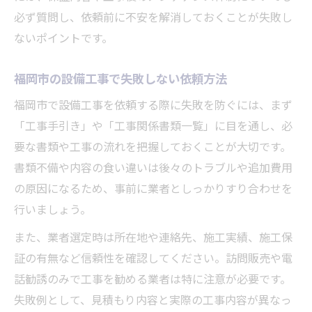
設備工事業者の評判を信頼性の指標にする
必ず質問し、依頼前に不安を解消しておくことが失敗し
設備工事のレビューや体験談を参考に判断
ないポイントです。
設備工事の口コミ調査で安心業者を見極め
る
福岡市の設備工事で失敗しない依頼方法
設備工事の評判と実績を徹底的にチェック
福岡市で設備工事を依頼する際に失敗を防ぐには、まず
「工事手引き」や「工事関係書類一覧」に目を通し、必
要な書類や工事の流れを把握しておくことが大切です。
書類不備や内容の食い違いは後々のトラブルや追加費用
の原因になるため、事前に業者としっかりすり合わせを
行いましょう。
また、業者選定時は所在地や連絡先、施工実績、施工保
証の有無など信頼性を確認してください。訪問販売や電
話勧誘のみで工事を勧める業者は特に注意が必要です。
失敗例として、見積もり内容と実際の工事内容が異なっ