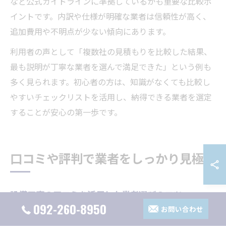
など公式ガイドラインに準拠しているかも重要な比較ポ
イントです。内訳や仕様が明確な業者は信頼性が高く、
追加費用や不明点が少ない傾向にあります。
利用者の声として「複数社の見積もりを比較した結果、
最も説明が丁寧な業者を選んで満足できた」という例も
多く見られます。初心者の方は、知識がなくても比較し
やすいチェックリストを活用し、納得できる業者を選定
することが安心の第一歩です。
口コミや評判で業者をしっかり見極め
設備工事の口コミを活用した業者選びのコツ
092-260-8950
お問い合わせ
設備工事の見積もりを福岡県福岡市で依頼する際、口コ