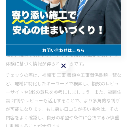
ルも最小限に抑えることができます。
設備工事の口コミや評判を徹底チェック
設備工事の業者選びでは、実際にその業者を利用した人
の口コミや評判を徹底的にチェックすることが重要で
す。なぜなら、公式サイトや見積もり書だけでは分から
お問い合わせはこちら
ない、現場での対応力やトラブル時の対応姿勢など、実
体験に基づく情報が得られるからです。
お問い合わせはこちら
チェックの際は、福岡市 工事 書類や工事関係書類一覧な
ど、地域に特化したキーワードで検索し、複数のレビュ
ーサイトやSNSの意見を参考にしましょう。また、福岡住
設 評判やレビューも活用することで、より多角的な判断
が可能になります。もし悪い口コミが多い場合は、その
内容をよく確認し、自分の希望や条件に合致するか慎重
に判断することが大切です。