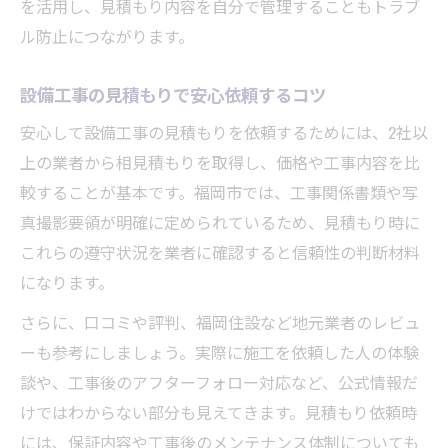
を活用し、見積もり内容を自分で管理することもトラブ
設備工事で必要な書類一覧と役割を解説
ル防止につながります。
保証内容を確認して設備工事を安心依頼
設備工事に必要な様式ダウンロード活用法
設備工事の見積もりで安心依頼するコツ
設備工事の保証でトラブル防止につなげる
安心して設備工事の見積もりを依頼するためには、2社以
明朗会計を実現する業者選定方法
上の業者から相見積もりを取得し、価格や工事内容を比
設備工事で明朗会計を実現する選び方
較することが基本です。福岡市では、工事関係書類や写
設備工事費用内訳の確認ポイントとは
真撮影要領が明確に定められているため、見積もり時に
これらの遵守状況を業者に確認すると信頼性の判断材料
設備工事の追加費用を防ぐチェック方法
になります。
設備工事の信頼業者で安心明朗会計に
さらに、口コミや評判、福岡住設など地元業者のレビュ
設備工事で見積もり内容を詳しく比較する
ーも参考にしましょう。実際に施工を依頼した人の体験
口コミや評判で業者をしっかり見極め
談や、工事後のアフターフォロー対応など、公式情報だ
設備工事の口コミを活用した業者選びのコ
けではわからない部分も見えてきます。見積もり依頼時
ツ
には、保証内容や工事後のメンテナンス体制についても