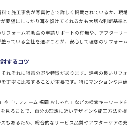
おしゃれを叶えるリフォーム会社の提案力とは
資料で施工事例が写真付きで詳しく掲載されているか、現
福岡市リフォーム会社のデザイン力に注目
者が要望にしっかり耳を傾けてくれるかも大切な判断基準
センスが光るリフォーム会社選びのポイント
のリフォーム補助金の申請サポートの有無や、アフターサ
リフォーム会社が創るおしゃれ空間の秘密
が整っている会社を選ぶことが、安心して理想のリフォー
おしゃれなリフォーム会社の施工事例を徹底比較
家族の変化に寄り添う施工事例を徹底紹介
検討するコツ
リフォーム会社が叶える家族の暮らし改善事例
、それぞれに得意分野や特徴があります。評判の良いリフ
家族構成に合わせたリフォーム会社の提案事例
容を丁寧に比較することが重要です。特にマンションや戸
生活スタイルに寄り添うリフォーム会社の実例
リフォーム会社で実現する快適な住まい作り
判」や「リフォーム 福岡 おしゃれ」などの検索キーワー
家族の変化を支えるリフォーム会社の工夫
例を見ることで、自分の理想に近いデザインや施工方法を提
補助金活用で賢く選ぶ福岡のリフォーム会社
ースもあるため、総合的なサービス品質やアフターケアの