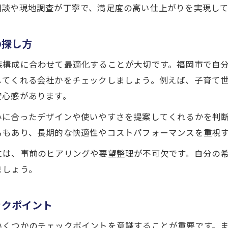
リフォーム会社で賢く補助金を活用する方法
相談や現地調査が丁寧で、満足度の高い仕上がりを実現し
福岡市リフォーム会社の補助金対応ポイント
補助金活用に強いリフォーム会社の選び方
の探し方
リフォーム会社選びでお得にリフォーム実現
族構成に合わせて最適化することが大切です。福岡市で自
福岡のリフォーム会社と補助金最新情報
してくれる会社かをチェックしましょう。例えば、子育て
信頼できるリフォーム会社と理想の住まい計画
安心感があります。
リフォーム会社と理想の住まいを実現する手順
みに合ったデザインや使いやすさを提案してくれるかを判
信頼できるリフォーム会社と長期計画を立てる
ろもあり、長期的な快適性やコストパフォーマンスを重視
お問い合わせはこちら
お問い合わせはこちら
リフォーム会社選びで安心の住まい計画を進める
には、事前のヒアリングや要望整理が不可欠です。自分の
リフォーム会社との相談で失敗しない住まい作り
ましょう。
理想を叶えるリフォーム会社との進め方のコツ
ックポイント
いくつかのチェックポイントを意識することが重要です。