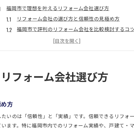
福岡市で理想を叶えるリフォーム会社選び方
リフォーム会社の選び方と信頼性の見極め方
福岡市で評判のリフォーム会社を比較検討するコ
ライフスタイルに合うリフォーム会社の探し方
リフォーム会社選びで失敗しないチェックポイン
福岡市のリフォーム会社に相談する前の準備
リフォーム会社を活用した住まいの変身事例
るリフォーム会社選び方
リフォーム会社が実現した最新の住まい事例集
住まいの変身を叶えるリフォーム会社の実力
福岡市のリフォーム会社による人気事例紹介
極め方
リフォーム会社で叶う部分リフォームの工夫
したいのは「信頼性」と「実績」です。信頼できるリフォ
実際にリフォーム会社で変わる暮らしの様子
ています。特に福岡市内でのリフォーム実績や、戸建て・
おしゃれ空間を実現するリフォーム会社の特徴