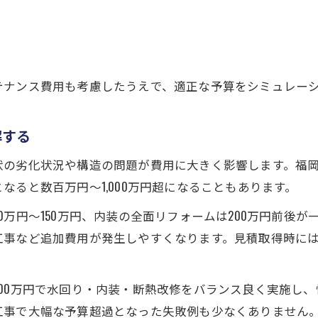
リフォーム見積で後悔しないための確認事項
見積段階で気を付けたい費用の落とし穴
リフォーム見積トラブルを防ぐ基礎知識
リフォーム見積書の曖昧表現に注意する
テナンス費用も考慮したうえで、適正な予算をシミュレー
見積内容の変更点を事前に確認する大切さ
理想の住空間へ導く費用見直しポイント
解する
リフォーム見積をもとに予算配分を最適化する
状の劣化状況や構造の問題が費用に大きく影響します。福
見積比較で理想の住空間とコストの両立を図る
ると数百万円～1,000万円超になることもあります。
お問い合わせはこちら
お問い合わせはこちら
リフォーム見積活用で無駄な費用を削減する方法
0万円～150万円、内装の全面リフォームは200万円前後
見積の再検討で期待以上の仕上がりを実現
工事など追加費用が発生しやすくなります。見積取得時に
リフォーム見積の見直しで資産価値を高める
。
00万円で水回り・内装・断熱改修をバランス良く実施し
工事で大幅な予算超過となった失敗例も少なくありません