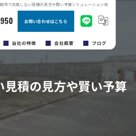
岡市で失敗しない見積の見方や賢い予算シミュレーション術
8950
お問い合わせはこちら
当社の特徴
会社概要
ブログ
キッチン
コラム
内装工事
い見積の見方や賢い予算
原状回復工事
福岡市のリフォーム
外壁塗装