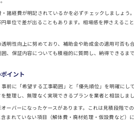
す。
リフォーム見積で適正価格を見極めるポイント
費・諸経費が明記されているかを必ずチェックしましょう
見積書の内訳から費用の妥当性をチェックする
万円単位で差が出ることもあります。相場感を押さえるこ
リフォーム見積比較で相場との差を把握する方法
費用項目ごとのリフォーム見積チェックリスト
の透明性向上に努めており、補助金や助成金の適用可否も
リフォーム見積の疑問点を質問し納得する方法
範囲、保証内容についても積極的に質問し、納得できるま
予算内リフォームのための費用シミュレーション術
リフォーム見積を使った現実的な費用シミュレーシ
のポイント
予算内で叶えるリフォーム見積の活用術
、事前に「希望する工事範囲」と「優先順位」を明確にし
リフォーム見積を基に費用項目の優先順位を決定
ドを整理し、無理なく実現できるプランを業者と相談しま
見積から始めるコストダウンと住み心地の両立法
算オーバーになったケースがあります。これは見積段階で
リフォーム見積を用いた将来コストの見通し方
に含まれていない項目（解体費・廃材処理・仮設費など）
失敗しないためのリフォーム見積注意点