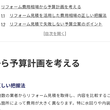
リフォーム費用相場から予算計画を考える
リフォーム見積を活用した費用相場の正しい把握法
リフォーム見積で失敗しない予算立案のポイント
中古住宅リフォーム見積の相場感を理解する
見積から読み解く工事費用と予算内計画術
リフォーム見積で知るべき平均費用の目安
福岡市で賢く進めるリフォーム見積のコツ
から予算計画を考える
リフォーム見積の比較で業者選びを失敗しない方法
リフォーム見積を活かしたコスト最適化の秘訣
見積内容の違いを理解して賢く交渉するコツ
正しい把握法
リフォーム見積で補助金活用のチャンスを探す
複数の業者からリフォーム見積を取得し、内容を比較する
福岡市の相場と見積比較で費用を抑える工夫
ム箇所によって費用が大きく異なります。特に水回りや内
見積を通じた費用の適正チェック方法