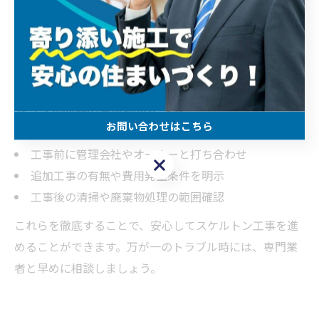
した」「原状回復の範囲が異なっていた」といったトラ
ブルが少なくないからです。例えば、解体範囲を口頭だ
けで決めず、図面や写真を用いて書面化することで、認
識のズレを防げます。
トラブル回避の具体的ポイント
お問い合わせはこちら
契約書や見積もりの内容を細かく確認
工事前に管理会社やオーナーと打ち合わせ
お問い合わせはこちら
追加工事の有無や費用発生条件を明示
工事後の清掃や廃棄物処理の範囲確認
これらを徹底することで、安心してスケルトン工事を進
めることができます。万が一のトラブル時には、専門業
者と早めに相談しましょう。