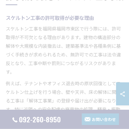
スケルトン工事の許可取得が必要な理由
スケルトン工事を福岡県福岡市東区で行う際には、許可
取得が不可欠となる理由があります。建物の構造部分の
解体や大規模な内装撤去は、建築基準法や各種条例に基
づく手続きが求められるため、無許可での工事は法令違
反となり、工事中断や罰則につながるリスクがありま
す。
例えば、テナントやオフィス退去時の原状回復としてス
ケルトン仕上げを行う場合、壁や天井、床の解体に関わ
る工事は「解体工事業」の登録や届け出が必要になりま
す。特に近隣への安全配慮や廃棄物の処理、騒音・振動
092-260-8950
への対応も行政から指導されることが多く、許可取得に
お問い合わせ
よってこれらの点をクリアできます。