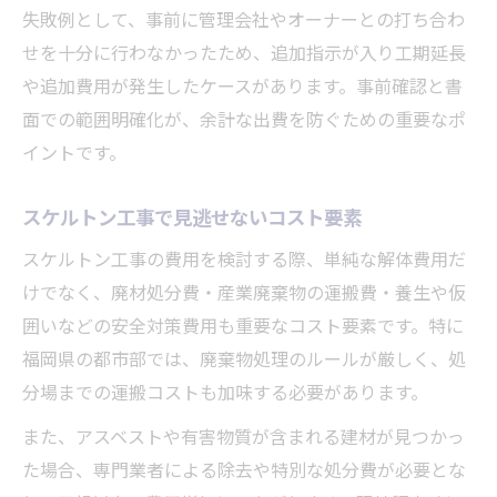
失敗例として、事前に管理会社やオーナーとの打ち合わ
見積もりや業者選びで失敗しない方法
せを十分に行わなかったため、追加指示が入り工期延長
スケルトン工事の見積もりで注視すべき点
や追加費用が発生したケースがあります。事前確認と書
信頼できるスケルトン工事業者の条件とは
面での範囲明確化が、余計な出費を防ぐための重要なポ
見積もり比較でスケルトン工事の費用透明
イントです。
化
スケルトン工事で見逃せないコスト要素
スケルトン工事で避けたい追加費用の原因
内装費用を抑えるスケルトン工事選びのコ
スケルトン工事の費用を検討する際、単純な解体費用だ
ツ
けでなく、廃材処分費・産業廃棄物の運搬費・養生や仮
囲いなどの安全対策費用も重要なコスト要素です。特に
福岡県の都市部では、廃棄物処理のルールが厳しく、処
分場までの運搬コストも加味する必要があります。
また、アスベストや有害物質が含まれる建材が見つかっ
た場合、専門業者による除去や特別な処分費が必要とな