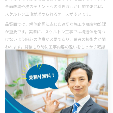
全面改装や次のテナントへの引き渡しが目的であれば、
スケルトン工事が求められるケースが多いです。
品質面では、解体範囲に応じた適切な施工や廃棄物処理
が重要です。実際に、スケルトン工事では構造体を傷つ
けないよう細心の注意が必要であり、業者の技術力が問
われます。見積もり時に工事内容の違いをしっかり確認
しましょう。
スケルトン工事でトラブル回避するコツ
スケルトン工事でトラブルを防ぐためには、契約前の情
報整理とコミュニケーションが不可欠です。特に、見積
もり内容の内訳や追加費用の可能性、工期の遅延リスク
を明確にしておくことが大切です。
なぜなら、工事後に「聞いていなかった追加費用が発生