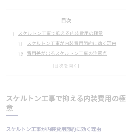
目次
スケルトン工事で抑える内装費用の極意
スケルトン工事が内装費用節約に効く理由
費用差が出るスケルトン工事の注意点
スケルトン工事で見逃せないコスト要素
福岡県のスケルトン工事業者選びの極意
内装費用見積もりとスケルトン工事の関係
性
スケルトン工事で抑える内装費用の極
内装解体を成功させるポイントを解説
意
スケルトン工事で内装解体を円滑に進める
秘訣
スケルトン工事が内装費用節約に効く理由
内装解体時のスケルトン工事チェックポイ