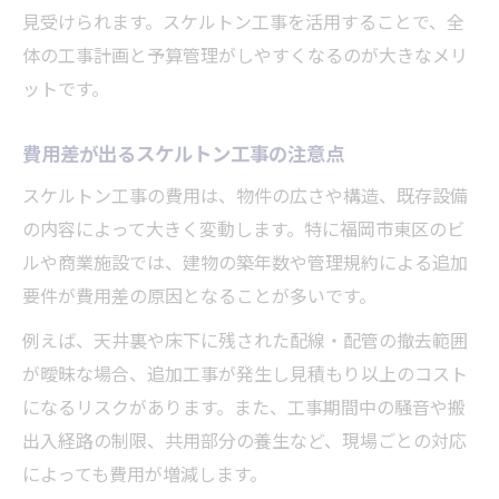
スケルトン工事と原状回復の費用構造
見受けられます。スケルトン工事を活用することで、全
原状回復とスケルトン工事の適用シーン解
体の工事計画と予算管理がしやすくなるのが大きなメリ
説
ットです。
スケルトン工事で原状回復費用を抑える方
費用差が出るスケルトン工事の注意点
法
内装工事におけるスケルトン工事の役割
スケルトン工事の費用は、物件の広さや構造、既存設備
の内容によって大きく変動します。特に福岡市東区のビ
失敗しないスケルトン工事と原状回復の選
ルや商業施設では、建物の築年数や管理規約による追加
び方
要件が費用差の原因となることが多いです。
許可取得も安心のスケルトン工事手順
例えば、天井裏や床下に残された配線・配管の撤去範囲
スケルトン工事の許可取得が必要な理由
が曖昧な場合、追加工事が発生し見積もり以上のコスト
許可要件を満たすスケルトン工事の進め方
になるリスクがあります。また、工事期間中の騒音や搬
福岡県で安心できるスケルトン工事の流れ
出入経路の制限、共用部分の養生など、現場ごとの対応
スケルトン工事許可と内装工事の関係性
によっても費用が増減します。
スケルトン工事業者選びで確認すべき許可