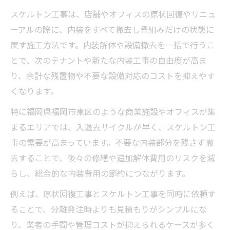
ント
スケルトン工事は、店舗やオフィスの原状回復やリニュ
ーアルの際に、内装をすべて撤去し骨組みだけの状態に
福岡県の内装解体に強い業者選びの基準
戻す施工方法です。内装解体や設備撤去を一括で行うこ
内装解体の品質とスケルトン工事の違い
とで、次のテナントや新たな内装工事の自由度が高ま
スケルトン工事でトラブル回避するコツ
り、余計な残置物や不要な設備対応のコストを抑えやす
費用相場の把握ならスケルトン工事が鍵
くなります。
スケルトン工事の費用相場を正しく理解す
特に福岡県福岡市東区のような商業施設やオフィスが集
る
まるエリアでは、入退去サイクルが早く、スケルトン工
スケルトン工事で変わる内装費用の目安
事の需要が高まっています。不要な内装部分を残さず撤
福岡県でのスケルトン工事相場を徹底比較
去することで、後々の修繕や追加解体費用のリスクを減
スケルトン物件の内装費用を抑える方法
らし、総合的な内装費用の節約につながります。
費用相場とスケルトン工事の見積もりの違
例えば、原状回復工事とスケルトン工事を同時に依頼す
い
ることで、分離発注時よりも見積もりがシンプルにな
原状回復と工事の違いを丁寧に比較
り、業者の手間や管理コストが抑えられるケースが多く