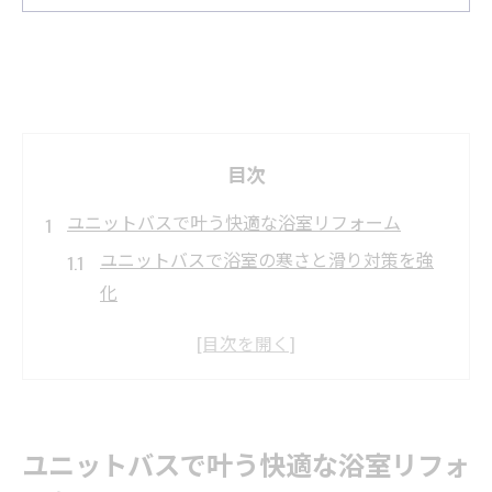
目次
ユニットバスで叶う快適な浴室リフォーム
ユニットバスで浴室の寒さと滑り対策を強
化
ユニットバスリフォームで断熱性と省エネ
効果を実感
介護や高齢者にも安心なユニットバスの選
び方
ユニットバスで叶う快適な浴室リフォ
ユニットバスリフォームで安全な浴室空間