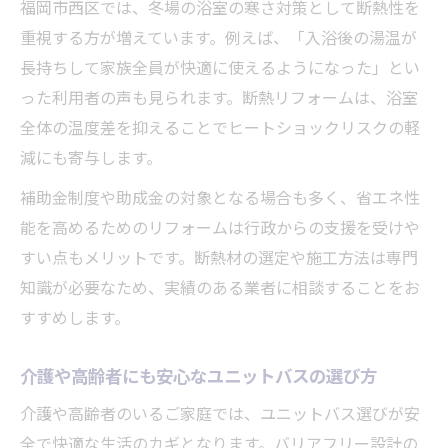
福岡市西区では、冬場の浴室の寒さ対策として断熱性を
ユニットバスリフォームで安全性向上を実
重視する方が増えています。例えば、「入浴後の湯温が
現
長持ちして家族全員が快適に使えるようになった」とい
水回りリフォーム福岡で失敗しない業者選
った利用者の声も見られます。断熱リフォームは、浴室
び
全体の温度差を抑えることでヒートショックリスクの軽
ユニットバスリフォームの工事内容と流れ
減にも寄与します。
住まいの快適さ向上へ水回りリフォームを検討
補助金制度や助成金の対象となる場合も多く、省エネ性
ユニットバスと合わせて水回り全体を見直
能を高めるためのリフォームは行政からの支援を受けや
す方法
すい点もメリットです。断熱材の選定や施工方法は専門
浴室リフォームと一緒に考える水回り改善
知識が必要なため、実績のある業者に相談することをお
策
すすめします。
ユニットバスで家の快適さと清潔さを向上
介護や高齢者にも安心なユニットバスの選び方
水回りリフォーム福岡の口コミ活用ポイン
ト
介護や高齢者のいるご家庭では、ユニットバス選びが安
全で快適な生活のカギとなります。バリアフリー設計の
お風呂リフォーム金額を賢く比較するコツ