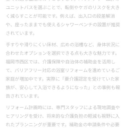
ユニットバスを選ぶことで、転倒やケガのリスクを大き
浴室リフォーム費用と補助金申請の実践ガイド
く減らすことが可能です。例えば、出入口の段差解消
ユニットバスリフォーム費用の内訳を徹底
や、座ったままでも使えるシャワーベンチの設置が推奨
解説
されています。
補助金を活用した浴室リフォームの流れ
手すりや滑りにくい床材、広めの浴槽など、身体状況に
費用を抑えるためのユニットバス選びのポ
合わせたオプションを選択できる点も大きな魅力です。
イント
福岡市西区では、介護保険や自治体の補助金を活用し
ユニットバスリフォーム補助金の申請手続
て、バリアフリー対応の浴室リフォームを進めているご
き
家庭が増加中です。実際に「要介護認定を受けていた家
お風呂リフォーム金額シミュレーションの
族が、安心して入浴できるようになった」との事例も報
活用法
告されています。
リフォーム計画時には、専門スタッフによる現地調査や
ヒアリングを受け、将来的な介護負担の軽減も視野に入
れたプランニングが重要です。補助金の申請条件や必要