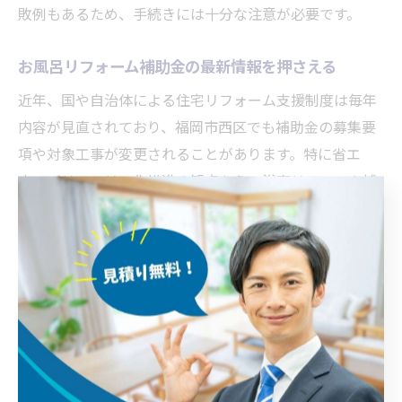
敗例もあるため、手続きには十分な注意が必要です。
お風呂リフォーム補助金の最新情報を押さえる
近年、国や自治体による住宅リフォーム支援制度は毎年
内容が見直されており、福岡市西区でも補助金の募集要
項や対象工事が変更されることがあります。特に省エ
ネ・バリアフリー化推進の観点から、浴室リフォーム補
助金の対象範囲が広がる傾向にあるため、最新情報の確
認が重要です。
最新情報を入手するためには、福岡市の公式ウェブサイ
トや、地域密着型のリフォーム会社の情報発信を定期的
にチェックしましょう。加えて、国の「こどもエコすま
い支援事業」や「住宅省エネ2024キャンペーン」なども
併用できる場合があるため、複数の制度を比較検討する