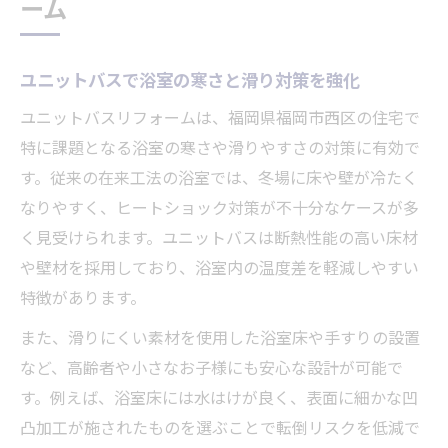
ーム
を実現
お風呂リフォームで人気のユニットバス事
例紹介
ユニットバスで浴室の寒さと滑り対策を強化
補助金を活用した浴室リフォームの秘訣
ユニットバスリフォームは、福岡県福岡市西区の住宅で
ユニットバスリフォーム補助金の申請ポイ
特に課題となる浴室の寒さや滑りやすさの対策に有効で
ント
す。従来の在来工法の浴室では、冬場に床や壁が冷たく
福岡市リフォーム補助金で賢く浴室改修を
なりやすく、ヒートショック対策が不十分なケースが多
実現
く見受けられます。ユニットバスは断熱性能の高い床材
や壁材を採用しており、浴室内の温度差を軽減しやすい
補助金活用でユニットバス導入費用を抑え
特徴があります。
る方法
ユニットバスの補助金申請に必要な条件と
また、滑りにくい素材を使用した浴室床や手すりの設置
注意点
など、高齢者や小さなお子様にも安心な設計が可能で
す。例えば、浴室床には水はけが良く、表面に細かな凹
お風呂リフォーム補助金の最新情報を押さ
凸加工が施されたものを選ぶことで転倒リスクを低減で
える