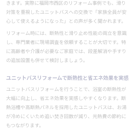
きます。実際に福岡市西区のリフォーム事例でも、滑り
福岡市西区のユニットバス最新動向を解説
対策を重視したユニットバスへの交換で「家族全員が安
福岡市のユニットバスリフォーム人気傾向
心して使えるようになった」との声が多く聞かれます。
とは
リフォーム時には、断熱性と滑り止め性能の両立を意識
水回りリフォーム福岡の最新トレンドを紹
し、専門業者に現場調査を依頼することが大切です。特
介
に高齢者や介護が必要なご家庭では、段差解消や手すり
口コミから見るユニットバスの満足度と評
の追加設置も併せて検討しましょう。
価
浴室リフォーム安い業者の選び方と注意点
ユニットバスリフォームで断熱性と省エネ効果を実感
福岡市浴室リフォームの事例と費用相場
ユニットバスリフォームを行うことで、浴室の断熱性が
安心できるユニットバス導入のポイントとは
大幅に向上し、省エネ効果を実感しやすくなります。断
ユニットバス導入時のバリアフリー設計ポ
熱浴槽や高断熱パネルを採用したユニットバスは、お湯
イント
が冷めにくいため追い焚き回数が減り、光熱費の節約に
滑りにくい床や手すりで安心な浴室リフォ
もつながります。
ーム